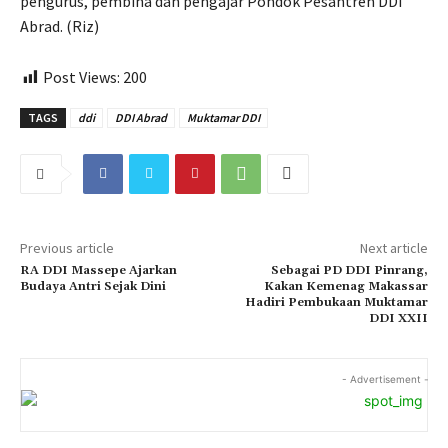
pengurus, pembina dan pengajar Pondok Pesantren DDI
Abrad. (Riz)
Post Views:
200
TAGS
ddi
DDI Abrad
Muktamar DDI
Previous article
Next article
RA DDI Massepe Ajarkan
Sebagai PD DDI Pinrang,
Budaya Antri Sejak Dini
Kakan Kemenag Makassar
Hadiri Pembukaan Muktamar
DDI XXII
- Advertisement -