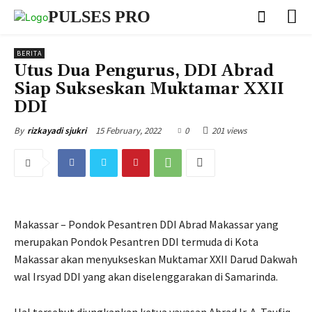
PULSES PRO
BERITA
Utus Dua Pengurus, DDI Abrad
Siap Sukseskan Muktamar XXII
DDI
15 February, 2022
0
201 views
By
rizkayadi sjukri
Makassar – Pondok Pesantren DDI Abrad Makassar yang
merupakan Pondok Pesantren DDI termuda di Kota
Makassar akan menyukseskan Muktamar XXII Darud Dakwah
wal Irsyad DDI yang akan diselenggarakan di Samarinda.
Hal tersebut diungkapkan ketua yayasan Abrad Ir. A. Taufiq