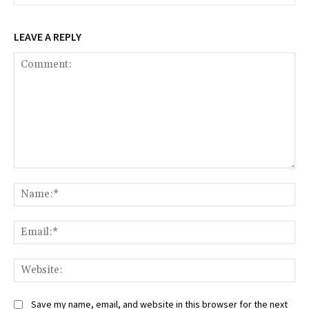
LEAVE A REPLY
Comment:
Na
Ema
Web
Save my name, email, and website in this browser for the next