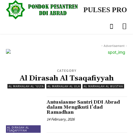
PULSES PRO
- Advertisement -
CATEGORY
Al Dirasah Al Tsaqafiyyah
AL MARHALAH AL 'ULYA
AL MARHALAH AL ULA
AL MARHALAH AL WUSTHA
Antusiasme Santri DDI Abrad
dalam Mengikuti I’dad
Ramadhan
14 February, 2026
AL DIRASAH AL
TSAQAFIYYAH