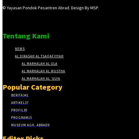
© Yayasan Pondok Pesantren Abrad. Design By MSP.
Tentang Kami
NEWS
AL DIRASAH AL TSAQAFIYYAH
AL MARHALAH AL ULA
AL MARHALAH AL WUSTHA
AL MARHALAH AL ‘ULYA
Popular Category
BERITA
341
ARTIKEL
37
PROFIL
30
PROGRAM
15
MUSEUM AGH. ABRAD
9
Editor Picks