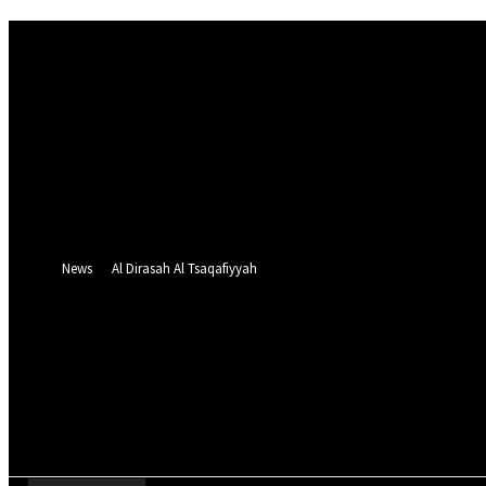
Sign in
Welcome! Log into your account
your username
your password
Forgot your password? Get help
Password recovery
Recover your password
your email
A password will be e-mailed to you.
News
Al Dirasah Al Tsaqafiyyah
Friday, August 7, 2026