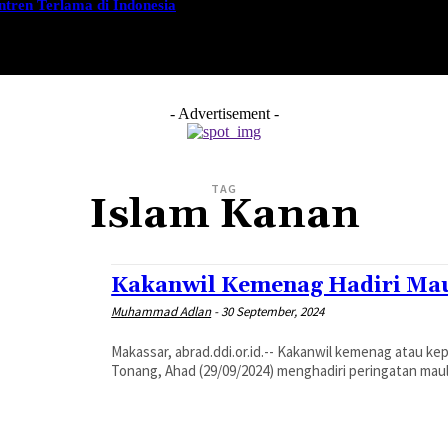
tren Terlama di Indonesia
PROGRAM
GURUTTA AMBO DALLE
GALERI
- Advertisement -
TAG
Islam Kanan
Kakanwil Kemenag Hadiri Ma
Muhammad Adlan
-
30 September, 2024
Makassar, abrad.ddi.or.id.-- Kakanwil kemenag atau 
Tonang, Ahad (29/09/2024) menghadiri peringatan mau