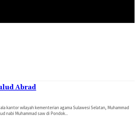
ARTIKEL
PRODUK
INVESTASI AKHIRAT
ulud Abrad
kepala kantor wilayah kementerian agama Sulawesi Selatan, Muhammad
lud nabi Muhammad saw di Pondok...