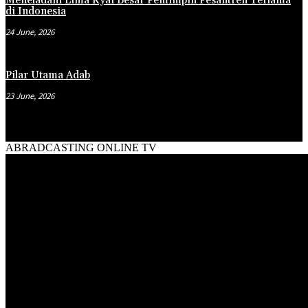
Meneladani Lima Kyai Besar Pemimpin Pesantren Terlama
di Indonesia
24 June, 2026
Pilar Utama Adab
23 June, 2026
ABRADCASTING ONLINE TV