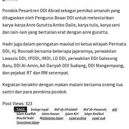
Pondok Pesantren DDI Abrad sebagai pemikul amanah yang
ditugaskan oleh Pengurus Beaar DDI untuk melestarikan
karya-karya Anre Gurutta Ambo Dalle, karya tulis, karya seni
dan lain-lain yang bertalian erat dengan anre gurutta.
Hadir juga dalam peringatan maulud ini ketua wilayah Permata
DDI, Hj. Rosnadi bersama beberapa jajarannya, perwakilan
Lawazis DDI, IPDDI, IMDI, LD DDI, perwakilan DDI Galesong
Baru, DDI Al-Amin, Ad-Dariyah DDI Sudiang, DDI Mangempang,
dan pejabat RT dan RW setempat.
Kegiatan berakhir dengan makan malam bersama oramg tua
santri dan para pembina pondok.
Post Views:
323
TAGS
belajar ngaji
Bid'ah Dhalalah
Bid'ah Hasanah
ddi
Islam Kaaffah
Islam Kanan
Islam Kiri
Islam Radikal
Maulid Nabi
Mistisisme Islam
ngaji online
ngaji yuk
Terorisme Islam