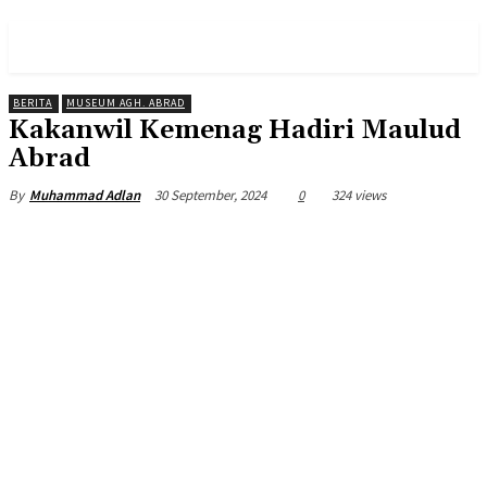
PULSES PRO
BERITA
MUSEUM AGH. ABRAD
Kakanwil Kemenag Hadiri Maulud
Abrad
30 September, 2024
0
324 views
By
Muhammad Adlan