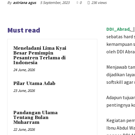
By
astriana agus
5 September, 2023
0
236 views
Must read
DDI_Abrad
,_
sebatas hard 
kemampuan sof
Meneladani Lima Kyai
oleh DDI Abra
Besar Pemimpin
Pesantren Terlama di
Indonesia
Menjawab tant
24 June, 2026
dijadikan la
softskill aga
Pilar Utama Adab
23 June, 2026
Adapun tujua
pentingnya ko
Pandangan Ulama
Tentang Bulan
Kegiatan pem
Muharram
Ibnu Abdul Wa
22 June, 2026