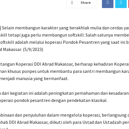
Share
|| Selain membangun karakter yang berakhlak mulia dan cerdas ya
skill tetapi juga perlu membangun softskill. Salah satunya membe
tskill adalah melalui koperasi Pondok Pesantren yang saat ini ba
d Makassar. (5/9/2023)
angan Koperasi DDI Abrad Makassar, berharap kehadiran Koperasi
yanan khusus ponpes untuk membantu para santri membangun kar
r menjadi manusia yang bermanfaat.
n dari kegiatan ini adalah peningkatan pemahaman dan kesadaran
perasi pondok pesantren dengan pendekatan klasikal.
binaan dan penyuluhan dalam mengelola koperasi, berlangsung d
hab DDI Abrad Makassar, diikuti oleh para Ustad dan Ustadzah p