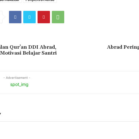
lan Qur’an DDI Abrad,
Abrad Pering
otivasi Belajar Santri
- Advertisement -
Y