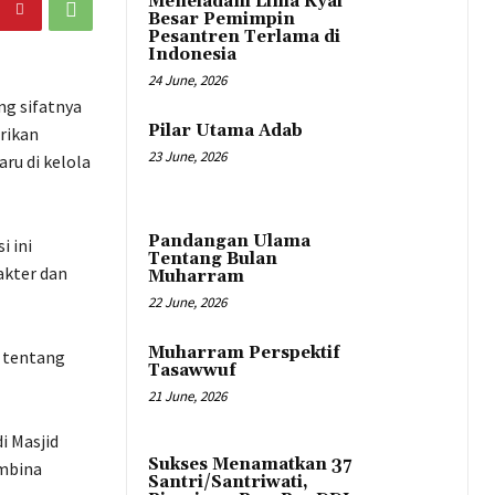
Meneladani Lima Kyai
Besar Pemimpin
Pesantren Terlama di
Indonesia
24 June, 2026
ng sifatnya
Pilar Utama Adab
rikan
23 June, 2026
ru di kelola
Pandangan Ulama
 ini
Tentang Bulan
akter dan
Muharram
22 June, 2026
Muharram Perspektif
 tentang
Tasawwuf
21 June, 2026
i Masjid
Sukses Menamatkan 37
embina
Santri/Santriwati,