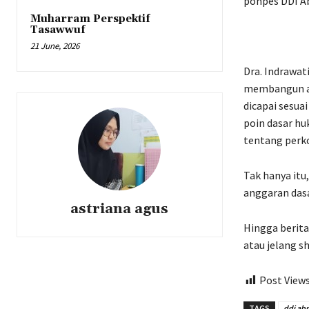
ponpes DDI A
Muharram Perspektif
Tasawwuf
21 June, 2026
Dra. Indrawat
membangun ata
dicapai sesua
poin dasar hu
tentang perko
Tak hanya itu
anggaran dasa
astriana agus
Hingga berita
atau jelang s
Post Views
TAGS
ddi ab