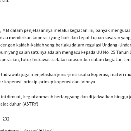
brad.
i, MM dalam penjelasannya melalui kegiatan ini, banyak mengula
u mendirikan koperasi yang baik dan tepat tujuan sasaran yang
i dengan kaidah-kaidah yang berlaku dalam regulasi Undang-Unda
kum yang salah satunya adalah mengacu kepada UU No. 25 Tahun 
perasian, tutur Indrawati selaku narasumber dalam kegiatan ter
, Indrawati juga menjelaskan jenis-jenis usaha koperasi, materi m
r koperasi, prinsip-prinsip koperasi dan lainnya.
 ini dimuat, kegiatanmasih berlangsung dan di jadwalkan hingga j
halat duhur. (ASTRY)
:
232
rad makassar
Ponpes DDI Abrad