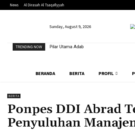
News
Al Dirasah Al Tsaqafiyyah
Sunday, August 9, 2026
Pilar Utama Adab
TRENDING NOW
BERANDA
BERITA
PROFIL
P
BERITA
Ponpes DDI Abrad 
Penyuluhan Manaje