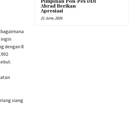
Pimpinan Pon-Pes DDI
Abrad Berikan
Apresiasi
21 June, 2026
s bagaimana
 ingin
ng dengan 8
1992
sebut.
uatan
elang siang