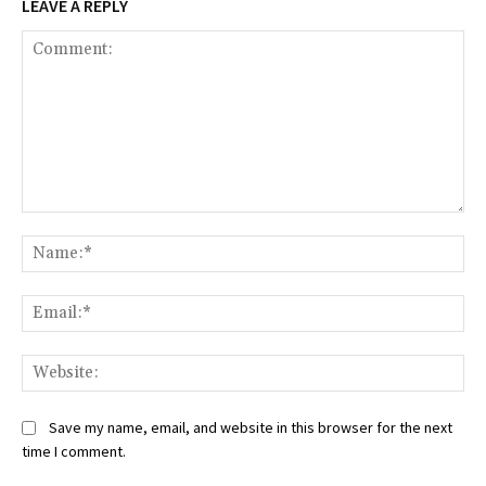
LEAVE A REPLY
Comment:
Na
Ema
Web
Save my name, email, and website in this browser for the next
time I comment.