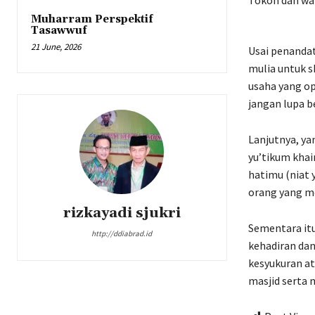
Tokoh dan wa
Muharram Perspektif
Tasawwuf
21 June, 2026
Usai penanda
mulia untuk sh
usaha yang op
jangan lupa b
Lanjutnya, ya
yu’tikum khai
hatimu (niat 
orang yang me
rizkayadi sjukri
Sementara itu
http://ddiabrad.id
kehadiran da
kesyukuran at
masjid serta 