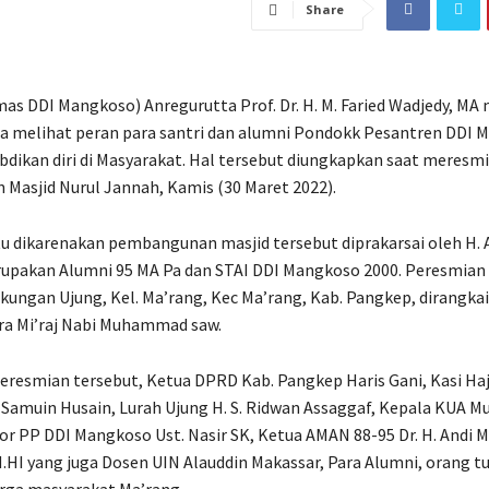
Share
s DDI Mangkoso) Anregurutta Prof. Dr. H. M. Faried Wadjedy, MA
a melihat peran para santri dan alumni Pondokk Pesantren DDI 
ikan diri di Masyarakat. Hal tersebut diungkapkan saat meresm
asjid Nurul Jannah, Kamis (30 Maret 2022).
u dikarenakan pembangunan masjid tersebut diprakarsai oleh H.
upakan Alumni 95 MA Pa dan STAI DDI Mangkoso 2000. Peresmian 
gkungan Ujung, Kel. Ma’rang, Kec Ma’rang, Kab. Pangkep, dirangk
ra Mi’raj Nabi Muhammad saw.
eresmian tersebut, Ketua DPRD Kab. Pangkep Haris Gani, Kasi H
Samuin Husain, Lurah Ujung H. S. Ridwan Assaggaf, Kepala KUA Mu
or PP DDI Mangkoso Ust. Nasir SK, Ketua AMAN 88-95 Dr. H. And
M.HI yang juga Dosen UIN Alauddin Makassar, Para Alumni, orang tu