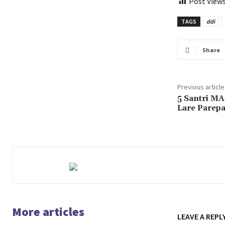
Post Views
TAGS
ddi
Share
Previous article
5 Santri MA
Lare Parep
More articles
LEAVE A REPL