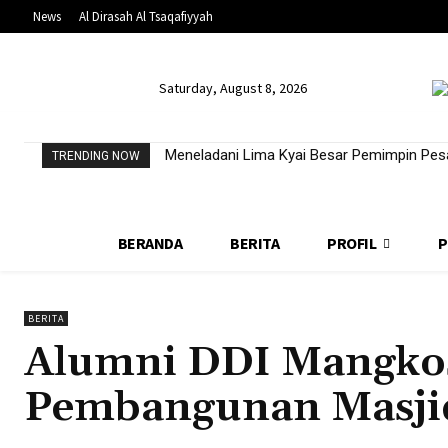
News
Al Dirasah Al Tsaqafiyyah
Saturday, August 8, 2026
Meneladani Lima Kyai Besar Pemimpin Pesa
TRENDING NOW
BERANDA
BERITA
PROFIL
P
BERITA
Alumni DDI Mangko
Pembangunan Masji