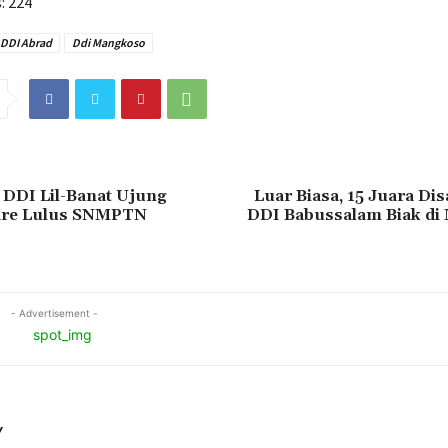
:
224
DDI Abrad
Ddi Mangkoso
 DDI Lil-Banat Ujung
Luar Biasa, 15 Juara Dis
are Lulus SNMPTN
DDI Babussalam Biak d
- Advertisement -
Y