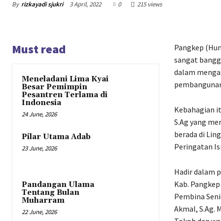
By
rizkayadi sjukri
3 April, 2022
0
215 views
Must read
Pangkep (Huma
sangat bangg
dalam mengabd
Meneladani Lima Kyai
pembangunan M
Besar Pemimpin
Pesantren Terlama di
Indonesia
Kebahagian it
24 June, 2026
S.Ag yang mer
berada di Lin
Pilar Utama Adab
Peringatan Is
23 June, 2026
Hadir dalam p
Kab. Pangkep 
Pandangan Ulama
Tentang Bulan
Pembina Seni
Muharram
Akmal, S.Ag. 
22 June, 2026