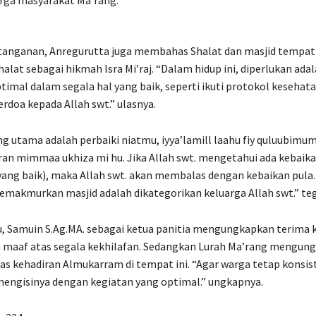
rga masyarakat Ma’rang.
tanganan, Anregurutta juga membahas Shalat dan masjid tempat 
alat sebagai hikmah Isra Mi’raj. “Dalam hidup ini, diperlukan adala
timal dalam segala hal yang baik, seperti ikuti protokol kesehat
erdoa kepada Allah swt.” ulasnya.
ng utama adalah perbaiki niatmu, iyya’lamill laahu fiy quluubimum
ran mimmaa ukhiza mi hu. Jika Allah swt. mengetahui ada kebaik
yang baik), maka Allah swt. akan membalas dengan kebaikan pula
makmurkan masjid adalah dikategorikan keluarga Allah swt.” te
, Samuin S.Ag.MA. sebagai ketua panitia mengungkapkan terima k
n maaf atas segala kekhilafan. Sedangkan Lurah Ma’rang mengun
as kehadiran Almukarram di tempat ini. “Agar warga tetap konsis
mengisinya dengan kegiatan yang optimal.” ungkapnya.