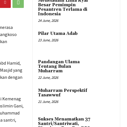
Meneladani Lima Kyai
Besar Pemimpin
Pesantren Terlama di
Indonesia
24 June, 2026
 merasa
Pilar Utama Adab
Mangkoso
23 June, 2026
ikan
Pandangan Ulama
 Abd Hamid,
Tentang Bulan
Masjid yang
Muharram
aikan dengan
22 June, 2026
Muharram Perspektif
Tasawwuf
aji Kemenag
21 June, 2026
slimin Gani,
i Muhammad
Sukses Menamatkan 37
a santri,
Santri/Santriwati,