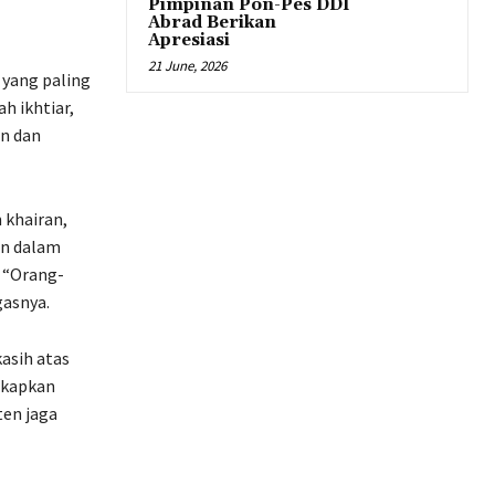
Pimpinan Pon-Pes DDI
Abrad Berikan
Apresiasi
21 June, 2026
yang paling
h ikhtiar,
an dan
 khairan,
an dalam
. “Orang-
gasnya.
asih atas
gkapkan
ten jaga