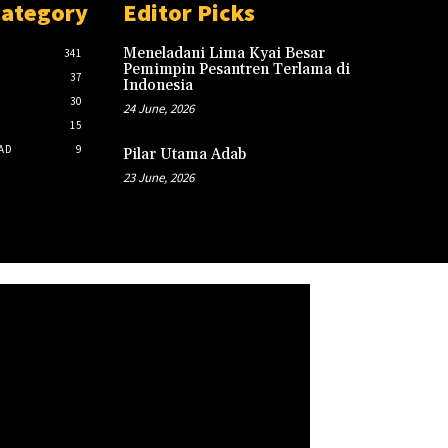
Category
Editor Picks
Meneladani Lima Kyai Besar
341
Pemimpin Pesantren Terlama di
37
Indonesia
30
24 June, 2026
15
AD
9
Pilar Utama Adab
23 June, 2026