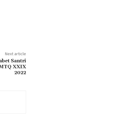
Next article
abet Santri
i MTQ XXIX
2022