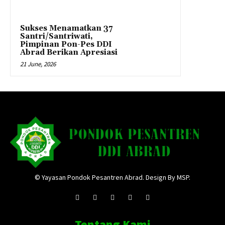
Sukses Menamatkan 37
Santri/Santriwati,
Pimpinan Pon-Pes DDI
Abrad Berikan Apresiasi
21 June, 2026
© Yayasan Pondok Pesantren Abrad. Design By MSP.
Tentang Kami