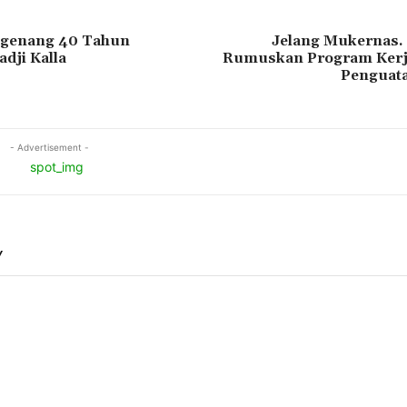
genang 40 Tahun
Jelang Mukernas
dji Kalla
Rumuskan Program Kerj
Penguata
- Advertisement -
Y