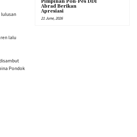
Pimpinan Pon-Pes DDI
Abrad Berikan
Apresiasi
 lulusan
21 June, 2026
ren lalu
h disambut
mbina Pondok