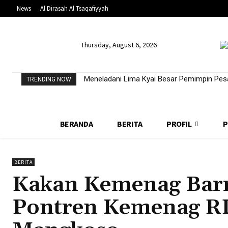
News
Al Dirasah Al Tsaqafiyyah
Thursday, August 6, 2026
Meneladani Lima Kyai Besar Pemimpin Pesa
TRENDING NOW
BERANDA
BERITA
PROFIL
P
BERITA
Kakan Kemenag Barr
Pontren Kemenag RI 