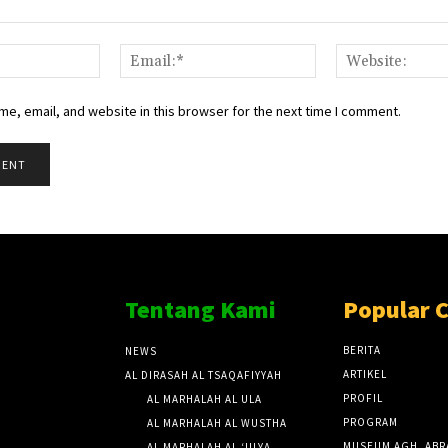
Name:*
Email:*
e, email, and website in this browser for the next time I comment.
Tentang Kami
Popular 
BERITA
NEWS
ARTIKEL
AL DIRASAH AL TSAQAFIYYAH
PROFIL
AL MARHALAH AL ULA
PROGRAM
AL MARHALAH AL WUSTHA
MUSEUM AGH. ABR
AL MARHALAH AL ‘ULYA