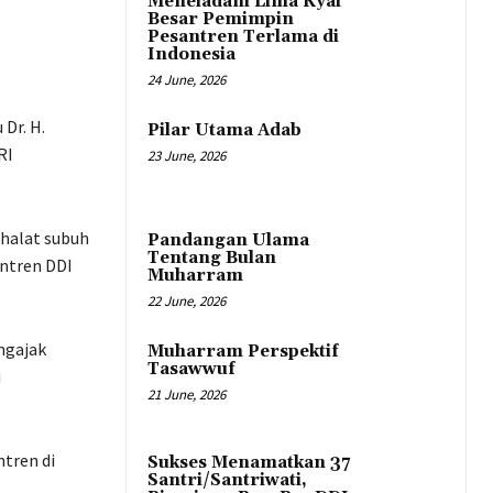
Meneladani Lima Kyai
Besar Pemimpin
Pesantren Terlama di
Indonesia
24 June, 2026
Dr. H.
Pilar Utama Adab
RI
23 June, 2026
shalat subuh
Pandangan Ulama
Tentang Bulan
antren DDI
Muharram
22 June, 2026
ngajak
Muharram Perspektif
Tasawwuf
i
21 June, 2026
ntren di
Sukses Menamatkan 37
Santri/Santriwati,