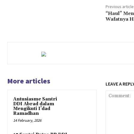
Previous article
“Haul” Men
Wafatnya Ha
More articles
LEAVE A REPL
Antusiasme Santri
DDI Abrad dalam
Mengikuti I’dad
Ramadhan
14 February, 2026