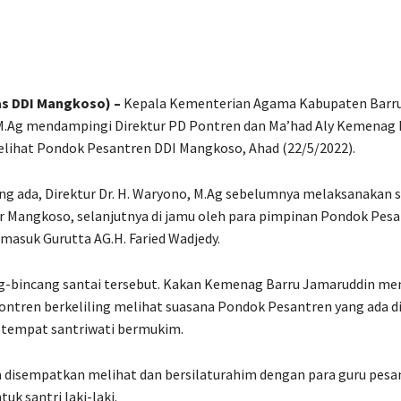
Share
s DDI Mangkoso) –
Kepala Kementerian Agama Kabupaten Barru 
M.Ag mendampingi Direktur PD Pontren dan Ma’had Aly Kemenag 
elihat Pondok Pesantren DDI Mangkoso, Ahad (22/5/2022).
ang ada, Direktur Dr. H. Waryono, M.Ag sebelumnya melaksanakan 
ar Mangkoso, selanjutnya di jamu oleh para pimpinan Pondok Pes
asuk Gurutta AG.H. Faried Wadjedy.
ng-bincang santai tersebut. Kakan Kemenag Barru Jamaruddin me
ontren berkeliling melihat suasana Pondok Pesantren yang ada d
tempat santriwati bermukim.
ga disempatkan melihat dan bersilaturahim dengan para guru pesa
uk santri laki-laki.