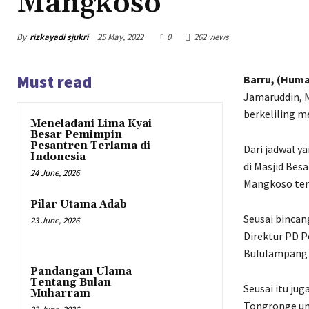
Mangkoso
By
rizkayadi sjukri
25 May, 2022
0
262 views
Must read
Barru, (Huma
Jamaruddin, 
berkeliling m
Meneladani Lima Kyai
Besar Pemimpin
Pesantren Terlama di
Dari jadwal y
Indonesia
di Masjid Bes
24 June, 2026
Mangkoso term
Pilar Utama Adab
Seusai binca
23 June, 2026
Direktur PD P
Bululampang 
Pandangan Ulama
Tentang Bulan
Seusai itu ju
Muharram
Tongronge unt