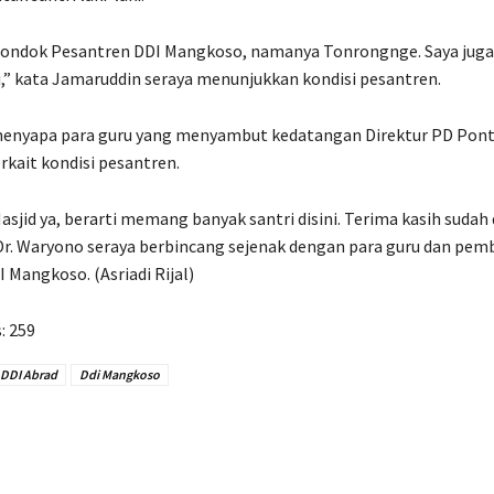
 pondok Pesantren DDI Mangkoso, namanya Tonrongnge. Saya juga
ai,” kata Jamaruddin seraya menunjukkan kondisi pesantren.
 menyapa para guru yang menyambut kedatangan Direktur PD Pont
rkait kondisi pesantren.
Masjid ya, berarti memang banyak santri disini. Terima kasih suda
 Dr. Waryono seraya berbincang sejenak dengan para guru dan pe
 Mangkoso. (Asriadi Rijal)
:
259
DDI Abrad
Ddi Mangkoso