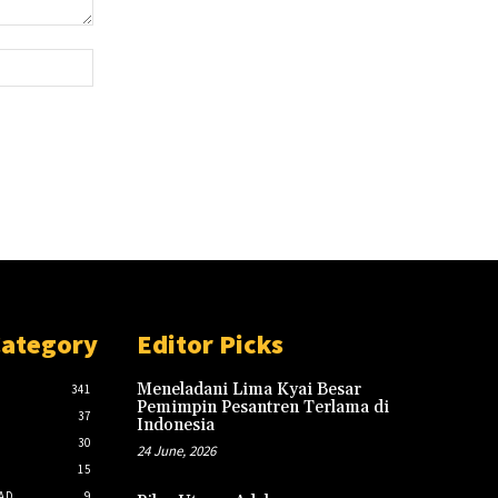
Website:
Category
Editor Picks
Meneladani Lima Kyai Besar
341
Pemimpin Pesantren Terlama di
37
Indonesia
30
24 June, 2026
15
AD
9