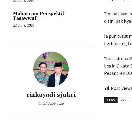
22 June, 2026
“Ini pak kyai
Muharram Perspektif
Tasawwuf
disini pak Ky
21 June, 2026
Ia pun turut
berbincang te
“Ini tadi dua 
begini,” kata
Pesantren DDI
Post Views
rizkayadi sjukri
TAGS
ddi
http://ddiabrad.id
Share