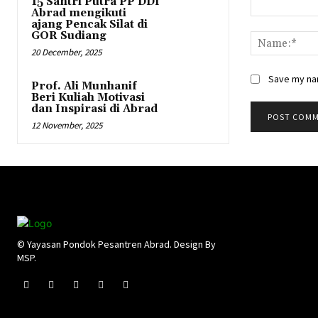
15 Santri Putra PP DDI
Abrad mengikuti
Comment:
ajang Pencak Silat di
GOR Sudiang
20 December, 2025
Save my nam
Prof. Ali Munhanif
Beri Kuliah Motivasi
dan Inspirasi di Abrad
12 November, 2025
© Yayasan Pondok Pesantren Abrad. Design By
MSP.