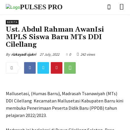
PULSES PRO
BERITA
Ust. Abdul Rahman AwanIsi
MPLS Siswa Baru MTs DDI
Cilellang
27 July, 2022
0
242 views
By
rizkayadi sjukri
Mallusetasi, (Humas Barru), Madrasah Tsanawiyah (MTs)
DDI Cilellang Kecamatan Mallusetasi Kabupaten Barru kini
membuka Penerimaan Peserta Didik Baru (PPDB) tahun
pelajaran 2022/2023.
Madrasah ini berlokasi di Dusun Cilellang Selatan, Desa