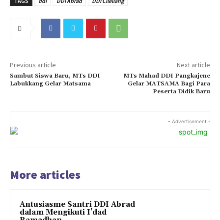
TAGS
ddi
DDI Abrad
DDI Cilellang
Previous article
Next article
Sambut Siswa Baru, MTs DDI
MTs Mahad DDI Pangkajene
Labukkang Gelar Matsama
Gelar MATSAMA Bagi Para
Peserta Didik Baru
- Advertisement -
More articles
Antusiasme Santri DDI Abrad
dalam Mengikuti I’dad