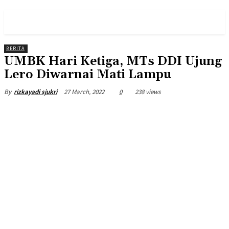
PULSES PRO
BERITA
UMBK Hari Ketiga, MTs DDI Ujung
Lero Diwarnai Mati Lampu
27 March, 2022
0
238 views
By
rizkayadi sjukri