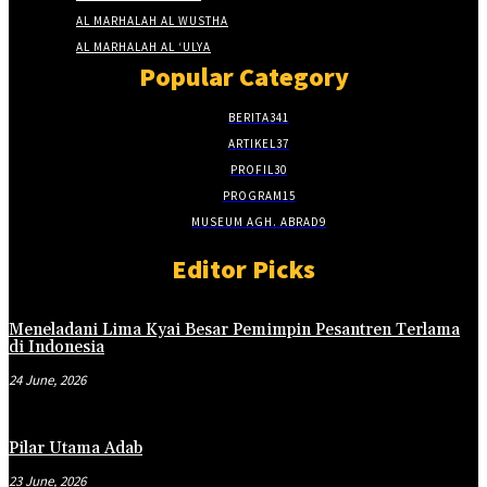
AL MARHALAH AL WUSTHA
AL MARHALAH AL ‘ULYA
Popular Category
BERITA
341
ARTIKEL
37
PROFIL
30
PROGRAM
15
MUSEUM AGH. ABRAD
9
Editor Picks
Meneladani Lima Kyai Besar Pemimpin Pesantren Terlama
di Indonesia
24 June, 2026
Pilar Utama Adab
23 June, 2026