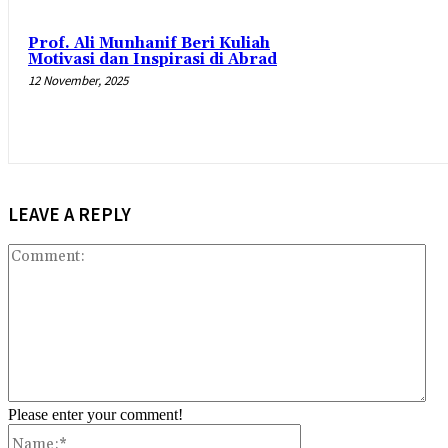
Prof. Ali Munhanif Beri Kuliah
Motivasi dan Inspirasi di Abrad
12 November, 2025
LEAVE A REPLY
Co
Please enter your comment!
Name:*