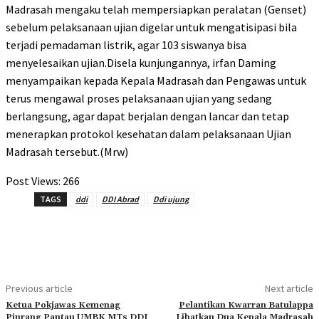
Madrasah mengaku telah mempersiapkan peralatan (Genset)
sebelum pelaksanaan ujian digelar untuk mengatisipasi bila
terjadi pemadaman listrik, agar 103 siswanya bisa
menyelesaikan ujian.Disela kunjungannya, irfan Daming
menyampaikan kepada Kepala Madrasah dan Pengawas untuk
terus mengawal proses pelaksanaan ujian yang sedang
berlangsung, agar dapat berjalan dengan lancar dan tetap
menerapkan protokol kesehatan dalam pelaksanaan Ujian
Madrasah tersebut.(Mrw)
Post Views:
266
TAGS
ddi
DDI Abrad
Ddi ujung
Previous article
Next article
Ketua Pokjawas Kemenag
Pelantikan Kwarran Batulappa
Pinrang Pantau UMBK MTs DDI
Libatkan Dua Kepala Madrasah