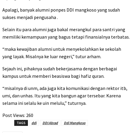
Apalagi, banyak alumni ponpes DDI mangkoso yang sudah
sukses menjadi pengusaha .
Selain itu para alumni juga bakal merangkul para santri yang
memiliki kemampuan yang bagus tetapi finansialnya terbatas.
“maka kewajiban alumni untuk menyekolahkan ke sekolah
yang layak. Misalnya ke luar negeri,” tutur arham.
Sejauh ini, pihaknya sudah bekerjasama dengan berbagai
kampus untuk memberi beasiswa bagi hafiz quran.
“misalnya di unm, ada juga kita komunikasi dengan rektor itb,
umi, dan unhas. Itu yang kita bangun agar tersebar. Karena
selama ini selalu ke uin melulu,” tuturnya.
Post Views:
260
TAGS
ddi
DDI Abrad
Ddi Mangkoso