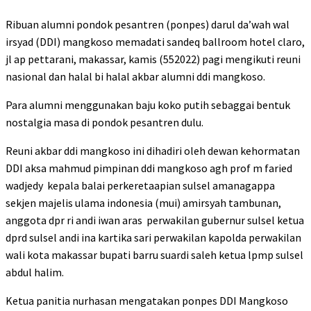
Ribuan alumni pondok pesantren (ponpes) darul da’wah wal
irsyad (DDI) mangkoso memadati sandeq ballroom hotel claro,
jl ap pettarani, makassar, kamis (552022) pagi mengikuti reuni
nasional dan halal bi halal akbar alumni ddi mangkoso.
Para alumni menggunakan baju koko putih sebaggai bentuk
nostalgia masa di pondok pesantren dulu.
Reuni akbar ddi mangkoso ini dihadiri oleh dewan kehormatan
DDI aksa mahmud pimpinan ddi mangkoso agh prof m faried
wadjedy kepala balai perkeretaapian sulsel amanagappa
sekjen majelis ulama indonesia (mui) amirsyah tambunan,
anggota dpr ri andi iwan aras perwakilan gubernur sulsel ketua
dprd sulsel andi ina kartika sari perwakilan kapolda perwakilan
wali kota makassar bupati barru suardi saleh ketua lpmp sulsel
abdul halim.
Ketua panitia nurhasan mengatakan ponpes DDI Mangkoso