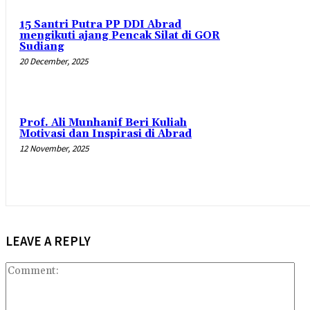
15 Santri Putra PP DDI Abrad
mengikuti ajang Pencak Silat di GOR
Sudiang
20 December, 2025
Prof. Ali Munhanif Beri Kuliah
Motivasi dan Inspirasi di Abrad
12 November, 2025
LEAVE A REPLY
Co