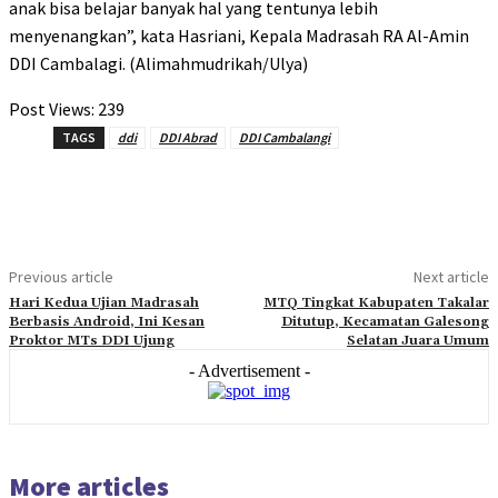
anak bisa belajar banyak hal yang tentunya lebih
menyenangkan”, kata Hasriani, Kepala Madrasah RA Al-Amin
DDI Cambalagi. (Alimahmudrikah/Ulya)
Post Views:
239
TAGS
ddi
DDI Abrad
DDI Cambalangi
Previous article
Next article
Hari Kedua Ujian Madrasah
MTQ Tingkat Kabupaten Takalar
Berbasis Android, Ini Kesan
Ditutup, Kecamatan Galesong
Proktor MTs DDI Ujung
Selatan Juara Umum
- Advertisement -
More articles