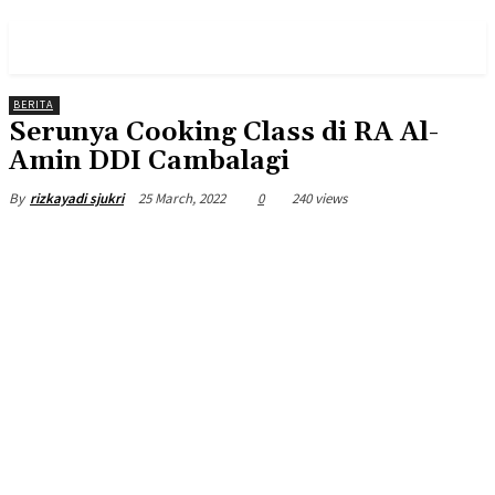
PULSES PRO
BERITA
Serunya Cooking Class di RA Al-
Amin DDI Cambalagi
25 March, 2022
0
240 views
By
rizkayadi sjukri