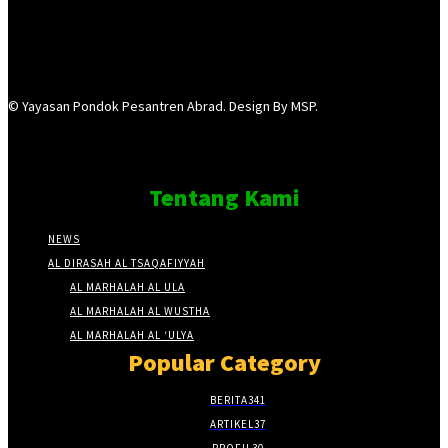
© Yayasan Pondok Pesantren Abrad. Design By MSP.
Tentang Kami
NEWS
AL DIRASAH AL TSAQAFIYYAH
AL MARHALAH AL ULA
AL MARHALAH AL WUSTHA
AL MARHALAH AL ‘ULYA
Popular Category
BERITA
341
ARTIKEL
37
PROFIL
30