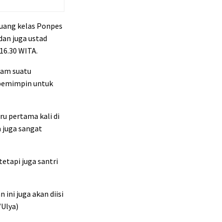
uang kelas Ponpes
dan juga ustad
16.30 WITA.
lam suatu
i pemimpin untuk
u pertama kali di
 juga sangat
etapi juga santri
ini juga akan diisi
/Ulya)