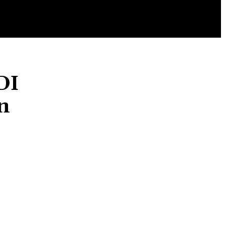
ARTIKEL
PRODUK
INVESTASI AKHIRAT
DI
n