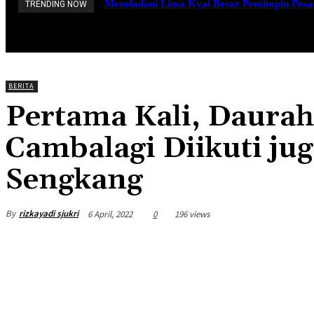
Meneladani Lima Kyai Besar Pemimpin Pesan
TRENDING NOW
BERANDA
BERITA
PROFIL
BERITA
Pertama Kali, Daura
Cambalagi Diikuti jug
Sengkang
By
rizkayadi sjukri
6 April, 2022
0
196 views