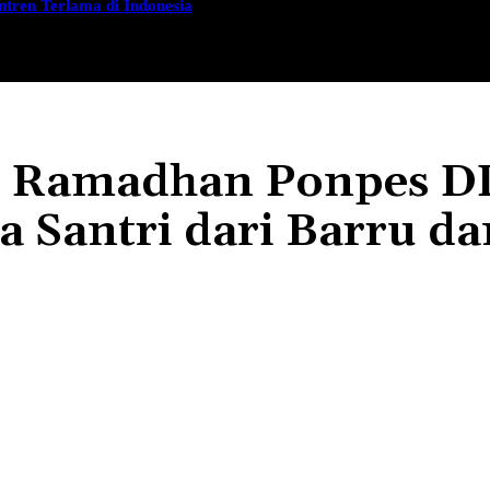
tren Terlama di Indonesia
PROGRAM
GURUTTA AMBO DALLE
GALERI
h Ramadhan Ponpes D
a Santri dari Barru da
Share