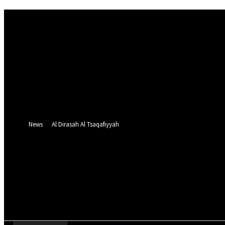
Sign in
Welcome! Log into your account
your username
your password
Forgot your password? Get help
Password recovery
Recover your password
your email
A password will be e-mailed to you.
News
Al Dirasah Al Tsaqafiyyah
Friday, August 7, 2026