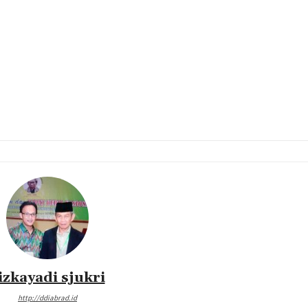
izkayadi sjukri
http://ddiabrad.id