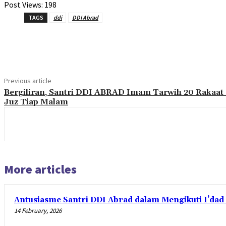
Post Views:
198
TAGS
ddi
DDI Abrad
Share
Previous article
Bergiliran, Santri DDI ABRAD Imam Tarwih 20 Rakaat 
Juz Tiap Malam
More articles
Antusiasme Santri DDI Abrad dalam Mengikuti I’da
14 February, 2026