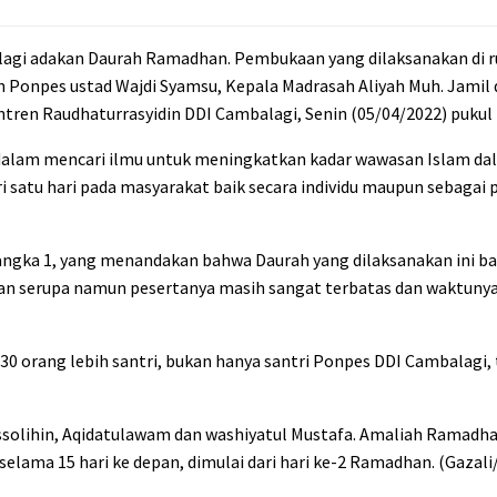
gi adakan Daurah Ramadhan. Pembukaan yang dilaksanakan di r
an Ponpes ustad Wajdi Syamsu, Kepala Madrasah Aliyah Muh. Jamil 
en Raudhaturrasyidin DDI Cambalagi, Senin (05/04/2022) pukul 
dalam mencari ilmu untuk meningkatkan kadar wawasan Islam da
ri satu hari pada masyarakat baik secara individu maupun sebaga
ngka 1, yang menandakan bahwa Daurah yang dilaksanakan ini bar
an serupa namun pesertanya masih sangat terbatas dan waktunya
30 orang lebih santri, bukan hanya santri Ponpes DDI Cambalagi, t
ussolihin, Aqidatulawam dan washiyatul Mustafa. Amaliah Ramadhan 
elama 15 hari ke depan, dimulai dari hari ke-2 Ramadhan. (Gazali