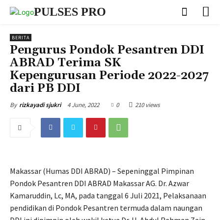
PULSES PRO
BERITA
Pengurus Pondok Pesantren DDI
ABRAD Terima SK
Kepengurusan Periode 2022-2027
dari PB DDI
4 June, 2022
0
210 views
By
rizkayadi sjukri
Makassar (Humas DDI ABRAD) – Sepeninggal Pimpinan
Pondok Pesantren DDI ABRAD Makassar AG. Dr. Azwar
Kamaruddin, Lc, MA, pada tanggal 6 Juli 2021, Pelaksanaan
pendidikan di Pondok Pesantren termuda dalam naungan
DDI ini dipimpin oleh wakil ketua Dr. H. Abdul Rahman Zain,