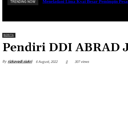
Meneladani Lima Kyai Besar Pemimpin Pesan
TRENDING NOW
BERANDA
BERITA
PROFIL
BERITA
Pendiri DDI ABRAD J
By
rizkayadi sjukri
6 August, 2022
0
307 views