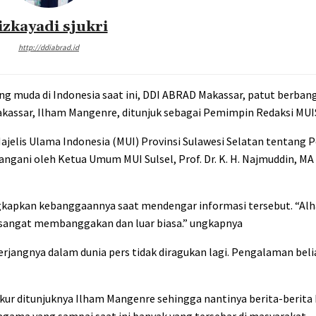
izkayadi sjukri
http://ddiabrad.id
 muda di Indonesia saat ini, DDI ABRAD Makassar, patut berban
Makassar, Ilham Mangenre, ditunjuk sebagai Pemimpin Redaksi MU
jelis Ulama Indonesia (MUI) Provinsi Sulawesi Selatan tentang
ani oleh Ketua Umum MUI Sulsel, Prof. Dr. K. H. Najmuddin, MA 
ngkapkan kebanggaannya saat mendengar informasi tersebut. “Alh
 sangat membanggakan dan luar biasa.” ungkapnya
jangnya dalam dunia pers tidak diragukan lagi. Pengalaman beli
kur ditunjuknya Ilham Mangenre sehingga nantinya berita-berita