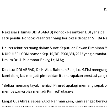
r
Makassar (Humas DDI ABARAD) Pondok Pesantren DDI yang paling
satu pendiri Pondok Pesantren yang berlokasi di depan STIBA 
Hal tersebut tertuang dalam Surat Keputuan Dewan Pimpinan Ma
MUISULSEL.COM nomor Kep-10/DP-P.XXI/VII/2022 yang ditandatang
Umum Dr. H. Muammar Bakry, Lc, M.Ag.
Direktur DDI ABRAD, Dr. H. Abd. Rahman Zein, Lc, M.Th.I mengu
kami diangkat menjadi pimred dan itu merupakan prestasi yang
“Beliau memang layak menjadi Pimred apalagi memang sepak ter
membawanya bisa menjadi Pimred” ulasnya.
Lanjut Gus Abraz, sapaan Abd. Rahman Zein, Kami sangat bersyu