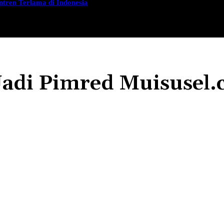
tren Terlama di Indonesia
PROGRAM
GURUTTA AMBO DALLE
GALERI
adi Pimred Muisusel
Share