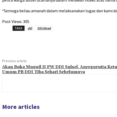
pelita warga Sulsel utamanya dalam melawan hoaks atas nama a
“Semoga beliau amanah dalam melaksanakan tugas dan kami dar
Post Views:
305
TAGS
ddi
DDI Abrad
Share
Previous article
Akan Buka Muswil II PW DDI Sulsel, Anregurutta Ket
Umum PB DDI Tiba Sehari Sebelumnya
More articles