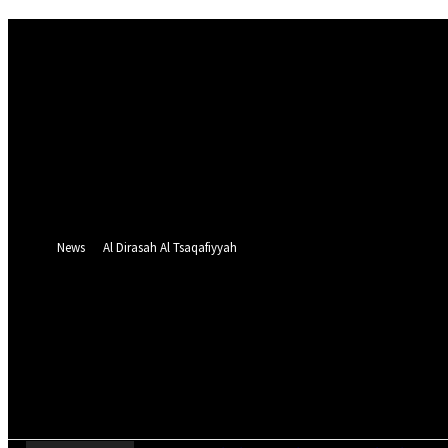
Sign in
Welcome! Log into your account
your username
your password
Forgot your password? Get help
Password recovery
Recover your password
your email
A password will be e-mailed to you.
News
Al Dirasah Al Tsaqafiyyah
Saturday, August 8, 2026