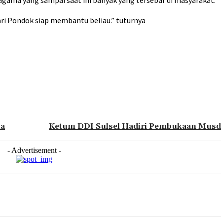
gama yang sampai saat ini banyak yang tersebar di masyarakat.
i Pondok siap membantu beliau.” tuturnya
ua
Ketum DDI Sulsel Hadiri Pembukaan Musd
- Advertisement -