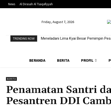
News
Al Dirasah Al Tsaqafiyyah
Friday, August 7, 2026
Meneladani Lima Kyai Besar Pemimpin Pesa
TRENDING NOW
BERANDA
BERITA
PROFIL
P
BERITA
Penamatan Santri da
Pesantren DDI Camb