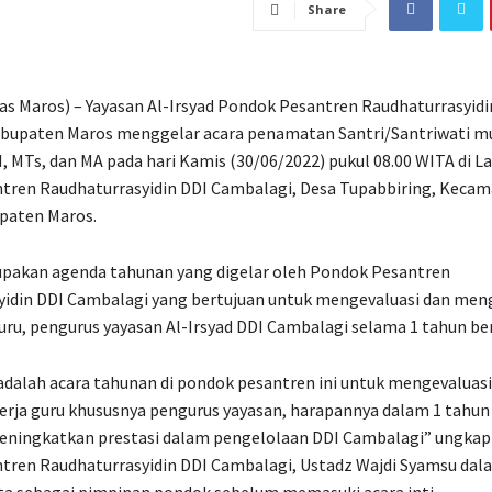
Share
 Maros) – Yayasan Al-Irsyad Pondok Pesantren Raudhaturrasyidi
bupaten Maros menggelar acara penamatan Santri/Santriwati mul
I, MTs, dan MA pada hari Kamis (30/06/2022) pukul 08.00 WITA di 
tren Raudhaturrasyidin DDI Cambalagi, Desa Tupabbiring, Keca
paten Maros.
upakan agenda tahunan yang digelar oleh Pondok Pesantren
yidin DDI Cambalagi yang bertujuan untuk mengevaluasi dan men
guru, pengurus yayasan Al-Irsyad DDI Cambalagi selama 1 tahun ber
alah acara tahunan di pondok pesantren ini untuk mengevaluasi
rja guru khususnya pengurus yayasan, harapannya dalam 1 tahun 
eningkatkan prestasi dalam pengelolaan DDI Cambalagi” ungka
tren Raudhaturrasyidin DDI Cambalagi, Ustadz Wajdi Syamsu dal