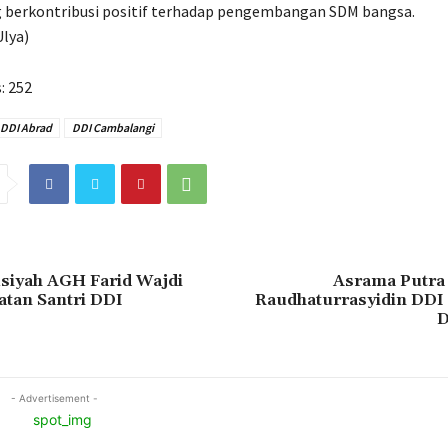
 berkontribusi positif terhadap pengembangan SDM bangsa.
lya)
:
252
DDI Abrad
DDI Cambalangi
usiyah AGH Farid Wajdi
Asrama Putra
atan Santri DDI
Raudhaturrasyidin DDI
D
- Advertisement -