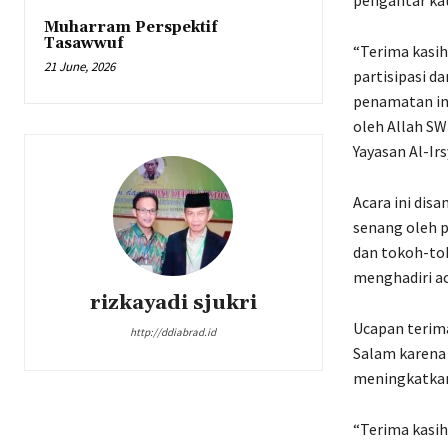
pengantar ka
Muharram Perspektif
Tasawwuf
“Terima kasih
21 June, 2026
partisipasi d
penamatan ini
oleh Allah S
Yayasan Al-Ir
Acara ini dis
senang oleh 
dan tokoh-to
menghadiri aca
rizkayadi sjukri
Ucapan terima 
http://ddiabrad.id
Salam karena
meningkatkan
“Terima kasih