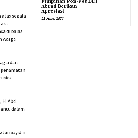
Pimpinan Pon-Pes DDI
Abrad Berikan
Apresiasi
 atas segala
21 June, 2026
cara
a di balas
h warga
hagia dan
i penamatan
tusias
 H. Abd.
bantu dalam
aturrasyidin