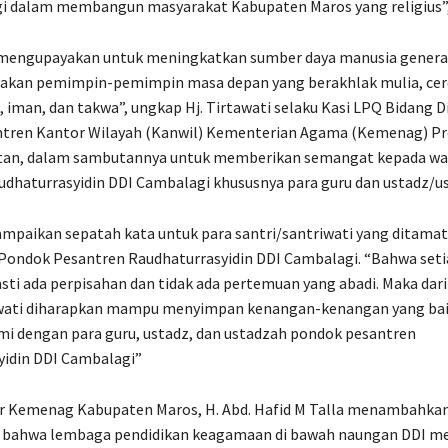
i dalam membangun masyarakat Kabupaten Maros yang religius”
 mengupayakan untuk meningkatkan sumber daya manusia genera
akan pemimpin-pemimpin masa depan yang berakhlak mulia, cer
, iman, dan takwa”, ungkap Hj. Tirtawati selaku Kasi LPQ Bidang D
tren Kantor Wilayah (Kanwil) Kementerian Agama (Kemenag) Pr
atan, dalam sambutannya untuk memberikan semangat kepada w
dhaturrasyidin DDI Cambalagi khususnya para guru dan ustadz/u
mpaikan sepatah kata untuk para santri/santriwati yang ditama
 Pondok Pesantren Raudhaturrasyidin DDI Cambalagi. “Bahwa set
ti ada perpisahan dan tidak ada pertemuan yang abadi. Maka dari 
iwati diharapkan mampu menyimpan kenangan-kenangan yang bai
mi dengan para guru, ustadz, dan ustadzah pondok pesantren
yidin DDI Cambalagi”
r Kemenag Kabupaten Maros, H. Abd. Hafid M Talla menambahka
bahwa lembaga pendidikan keagamaan di bawah naungan DDI m