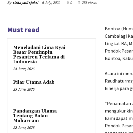
By
rizkayadi sjukri
6 July, 2022
0
253 views
Must read
Bontoa (Humas
Cambalagi Ka
tingkat RA, M
Meneladani Lima Kyai
Pondok Pesan
Besar Pemimpin
Pesantren Terlama di
Bontoa, Kabu
Indonesia
24 June, 2026
Acara ini mer
Raudhaturras
Pilar Utama Adab
kinerja para 
23 June, 2026
“Penamatan ad
mengukur kine
Pandangan Ulama
Tentang Bulan
kami dapat m
Muharram
Pondok Pesan
22 June, 2026