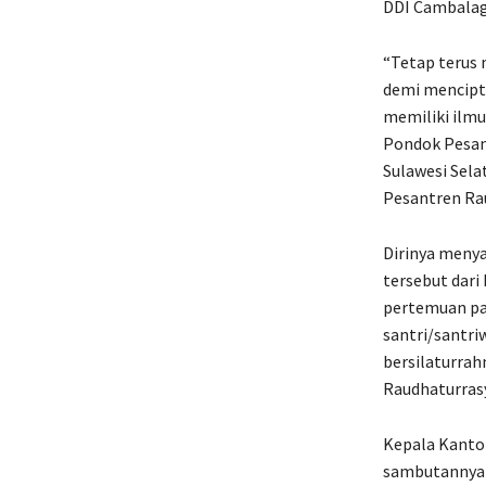
DDI Cambalag
“Tetap terus
demi mencipt
memiliki ilmu
Pondok Pesan
Sulawesi Sel
Pesantren Rau
Dirinya menya
tersebut dari
pertemuan pas
santri/santr
bersilaturrah
Raudhaturras
Kepala Kanto
sambutannya 