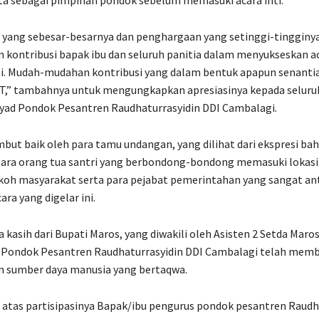
ta sebagai pimpinan pondok sebelum memasuki acara inti.
 yang sebesar-besarnya dan penghargaan yang setinggi-tingginya
an kontribusi bapak ibu dan seluruh panitia dalam menyukseskan a
. Mudah-mudahan kontribusi yang dalam bentuk apapun senantias
WT,” tambahnya untuk mengungkapkan apresiasinya kepada seluru
syad Pondok Pesantren Raudhaturrasyidin DDI Cambalagi.
ambut baik oleh para tamu undangan, yang dilihat dari ekspresi ba
para orang tua santri yang berbondong-bondong memasuki lokas
koh masyarakat serta para pejabat pemerintahan yang sangat an
ra yang digelar ini.
kasih dari Bupati Maros, yang diwakili oleh Asisten 2 Setda Maros,
 Pondok Pesantren Raudhaturrasyidin DDI Cambalagi telah mem
 sumber daya manusia yang bertaqwa.
 atas partisipasinya Bapak/ibu pengurus pondok pesantren Raudh