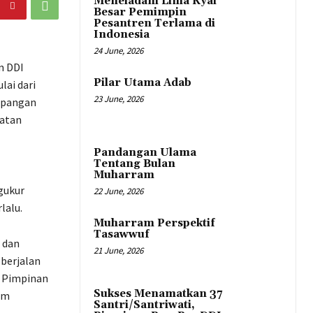
Meneladani Lima Kyai
Besar Pemimpin
Pesantren Terlama di
Indonesia
24 June, 2026
n DDI
Pilar Utama Adab
ai dari
23 June, 2026
Lapangan
matan
Pandangan Ulama
Tentang Bulan
Muharram
gukur
22 June, 2026
lalu.
Muharram Perspektif
Tasawwuf
 dan
21 June, 2026
berjalan
p Pimpinan
Sukses Menamatkan 37
am
Santri/Santriwati,