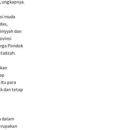
, ungkapnya.
si muda
das,
iniyyah dan
ovinsi
arga Pondok
stadzah.
tkan
iap
itu para
k dan tetap
n dalam
erupakan