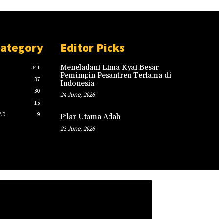
Category
Editor Picks
Meneladani Lima Kyai Besar
341
Pemimpin Pesantren Terlama di
37
Indonesia
30
24 June, 2026
15
AD
9
Pilar Utama Adab
23 June, 2026