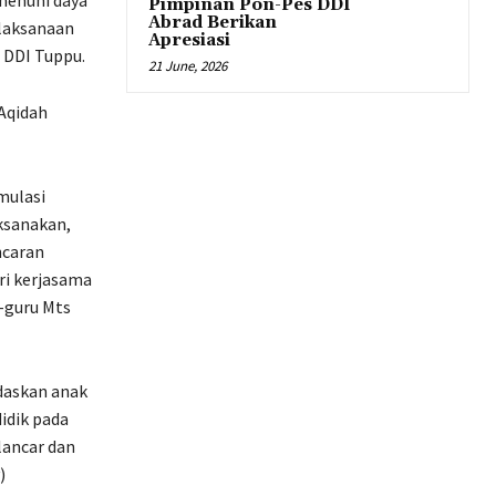
emenuhi daya
Pimpinan Pon-Pes DDI
Abrad Berikan
laksanaan
Apresiasi
 DDI Tuppu.
21 June, 2026
Aqidah
mulasi
aksanakan,
ncaran
ri kerjasama
-guru Mts
daskan anak
idik pada
lancar dan
)