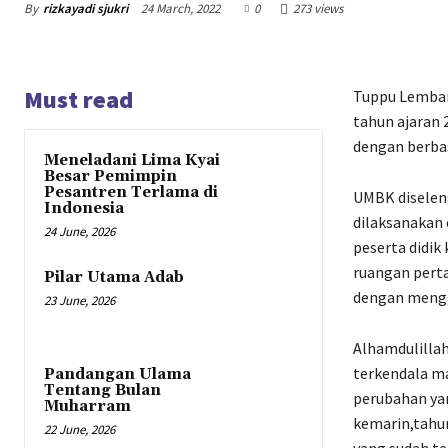
By
rizkayadi sjukri
24 March, 2022
0
273 views
Must read
Tuppu Lemban
tahun ajaran 
dengan berba
Meneladani Lima Kyai
Besar Pemimpin
Pesantren Terlama di
UMBK diselen
Indonesia
dilaksanakan 
24 June, 2026
peserta didik
ruangan perta
Pilar Utama Adab
dengan mengg
23 June, 2026
Alhamdulillah
terkendala ma
Pandangan Ulama
Tentang Bulan
perubahan yan
Muharram
kemarin,tahun
22 June, 2026