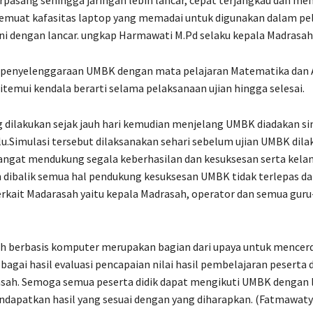
rpasang sehingga jaringan lebih lancar, cepat terjangkau dan m
emuat kafasitas laptop yang memadai untuk digunakan dalam pe
i dengan lancar. ungkap Harmawati M.Pd selaku kepala Madrasah
 penyelenggaraan UMBK dengan mata pelajaran Matematika dan 
ditemui kendala berarti selama pelaksanaan ujian hingga selesai.
 dilakukan sejak jauh hari kemudian menjelang UMBK diadakan si
lu.Simulasi tersebut dilaksanakan sehari sebelum ujian UMBK dil
sangat mendukung segala keberhasilan dan kesuksesan serta kela
dibalik semua hal pendukung kesuksesan UMBK tidak terlepas da
erkait Madarasah yaitu kepala Madrasah, operator dan semua guru
ah berbasis komputer merupakan bagian dari upaya untuk mencer
bagai hasil evaluasi pencapaian nilai hasil pembelajaran peserta d
asah. Semoga semua peserta didik dapat mengikuti UMBK dengan 
ndapatkan hasil yang sesuai dengan yang diharapkan. (Fatmawaty