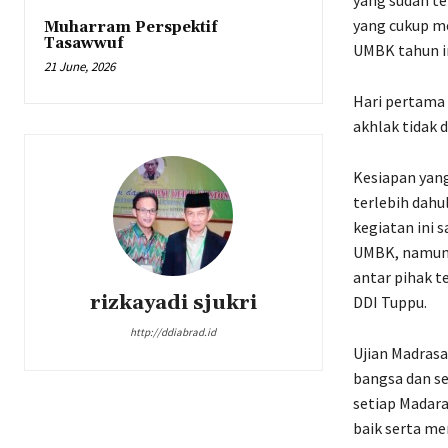
yang sudah te
yang cukup m
Muharram Perspektif
Tasawwuf
UMBK tahun in
21 June, 2026
Hari pertama
akhlak tidak 
Kesiapan yang
terlebih dahu
kegiatan ini 
UMBK, namun 
antar pihak t
rizkayadi sjukri
DDI Tuppu.
http://ddiabrad.id
Ujian Madras
bangsa dan se
setiap Madar
baik serta me