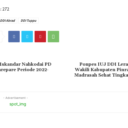
:
272
DDI Abrad
DDI Tuppu
Iskandar Nahkodai PD
Ponpes IUJ DDI Ler
repare Periode 2022-
Wakili Kabupaten Pin
Madrasah Sehat Tingkat
- Advertisement -