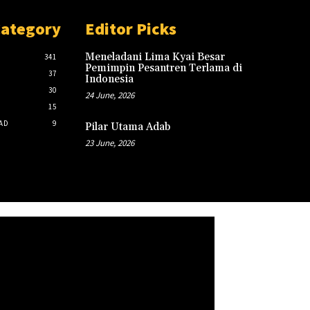
Category
Editor Picks
Meneladani Lima Kyai Besar
341
Pemimpin Pesantren Terlama di
37
Indonesia
30
24 June, 2026
15
AD
9
Pilar Utama Adab
23 June, 2026