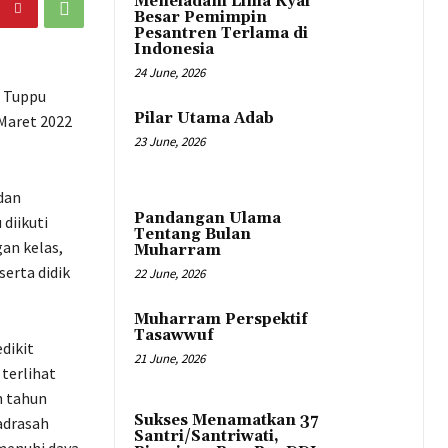
Meneladani Lima Kyai
Besar Pemimpin
Pesantren Terlama di
Indonesia
24 June, 2026
I Tuppu
Pilar Utama Adab
 Maret 2022
23 June, 2026
dan
Pandangan Ulama
diikuti
Tentang Bulan
an kelas,
Muharram
serta didik
22 June, 2026
Muharram Perspektif
Tasawwuf
dikit
21 June, 2026
terlihat
n tahun
Sukses Menamatkan 37
adrasah
Santri/Santriwati,