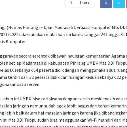
Share
g, (Humas Pinrang) – Ujian Madrasah berbasis komputer Mts DD
2021/2022 dilaksanakan mulai hari ini kamis tanggal 24 hingga 31
sis Komputer.
ggarakan secara serentak dibawah naungan kementerian Agama 
oleh setiap Madarasah di kabupaten Pinrang.UMBK Mts DDI Tuppu 
 kelas IX sebanyak 64 peserta didik dengan menggunakan dua ruang
ma terdiri dari 32 peserta didik dan ruangan kedua sebanyak 32 pe
unakan satu server.
 tahun ini UMBK bisa terlaksana dengan tertib meski masih ada se
salah jaringan namun sudah agak lebih bagus dari tahun kemarin 
g lebih baik dalam hal masalah jaringan karena jika dibandingka
 ini Mts DDI Tuppu sudah bisa menggunakan Wi-Fi mandiri dari M