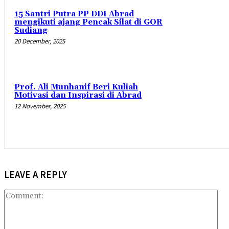
15 Santri Putra PP DDI Abrad
mengikuti ajang Pencak Silat di GOR
Sudiang
20 December, 2025
Prof. Ali Munhanif Beri Kuliah
Motivasi dan Inspirasi di Abrad
12 November, 2025
LEAVE A REPLY
Co