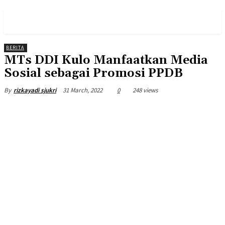
PULSES PRO
BERITA
MTs DDI Kulo Manfaatkan Media
Sosial sebagai Promosi PPDB
31 March, 2022
0
248 views
By
rizkayadi sjukri