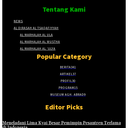
Tentang Kami
NEWS
AL DIRASAH AL TSAQAFIYYAH
AL MARHALAH AL ULA
AL MARHALAH AL WUSTHA
AL MARHALAH AL ‘ULYA
Popular Category
BERITA
341
ARTIKEL
37
PROFIL
30
PROGRAM
15
MUSEUM AGH. ABRAD
9
Editor Picks
Meneladani Lima Kyai Besar Pemimpin Pesantren Terlama
di Indonesia