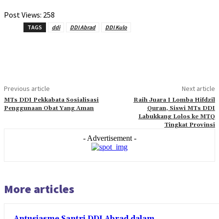
Post Views:
258
TAGS
ddi
DDI Abrad
DDI Kulo
Previous article
Next article
MTs DDI Pekkabata Sosialisasi
Raih Juara I Lomba Hifdzil
Penggunaan Obat Yang Aman
Quran, Siswi MTs DDI
Labukkang Lolos ke MTQ
Tingkat Provinsi
- Advertisement -
More articles
Antusiasme Santri DDI Abrad dalam