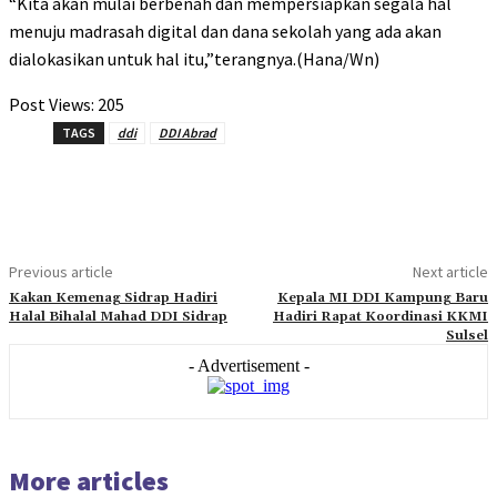
“Kita akan mulai berbenah dan mempersiapkan segala hal
menuju madrasah digital dan dana sekolah yang ada akan
dialokasikan untuk hal itu,”terangnya.(Hana/Wn)
Post Views:
205
TAGS
ddi
DDI Abrad
Previous article
Next article
Kakan Kemenag Sidrap Hadiri
Kepala MI DDI Kampung Baru
Halal Bihalal Mahad DDI Sidrap
Hadiri Rapat Koordinasi KKMI
Sulsel
- Advertisement -
More articles