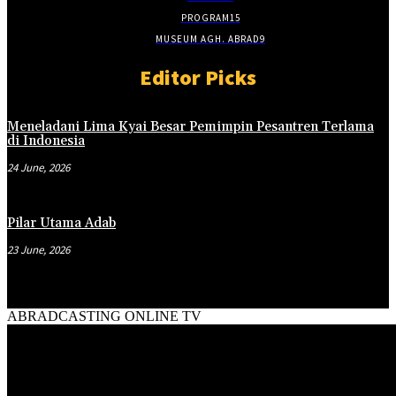
PROGRAM
15
MUSEUM AGH. ABRAD
9
Editor Picks
Meneladani Lima Kyai Besar Pemimpin Pesantren Terlama
di Indonesia
24 June, 2026
Pilar Utama Adab
23 June, 2026
ABRADCASTING ONLINE TV