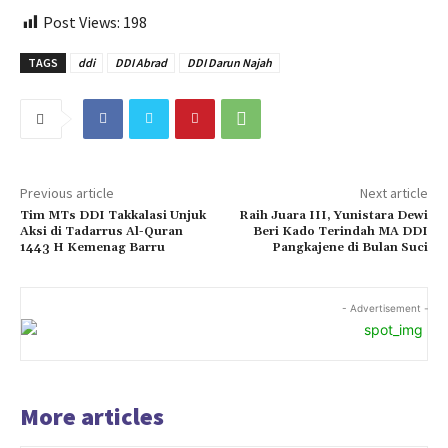
Post Views:
198
TAGS
ddi
DDI Abrad
DDI Darun Najah
Previous article
Next article
Tim MTs DDI Takkalasi Unjuk
Raih Juara III, Yunistara Dewi
Aksi di Tadarrus Al-Quran
Beri Kado Terindah MA DDI
1443 H Kemenag Barru
Pangkajene di Bulan Suci
- Advertisement -
More articles