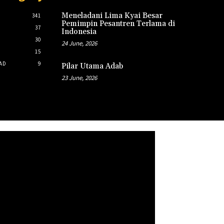
Meneladani Lima Kyai Besar
341
Pemimpin Pesantren Terlama di
37
Indonesia
30
24 June, 2026
15
AD
9
Pilar Utama Adab
23 June, 2026