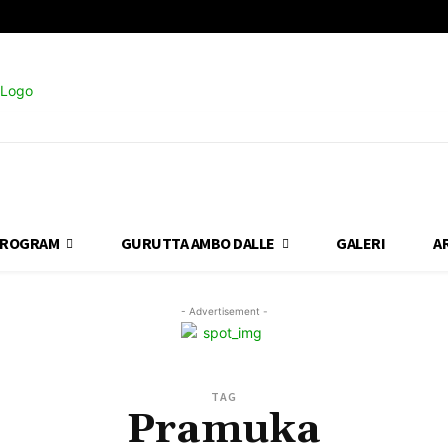
ROGRAM
GURUTTA AMBO DALLE
GALERI
A
- Advertisement -
TAG
Pramuka