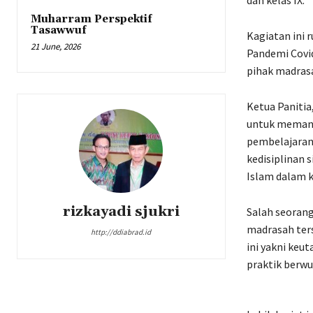
dan kelas IX.
Muharram Perspektif
Tasawwuf
Kagiatan ini 
21 June, 2026
Pandemi Covid
pihak madras
Ketua Panitia
untuk memant
pembelajaran
kedisiplinan 
Islam dalam k
rizkayadi sjukri
Salah seorang
madrasah ter
http://ddiabrad.id
ini yakni keu
praktik berwu