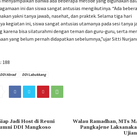
 ia menyampaikan bahwa ada beberapa metode yang digunakan da
agamaan ini dan siswa sangat antusias mengikutinya. “Ada bebe
akan yakni tanya jawab, nasehat, dan praktek. Selama tiga hari
a kegiatan ini, siswa sangat antusias utamanya pada sesi tanya j
g karena bisa silaturahmi dengan teman dan guru-guru, serta m
an yang belum pernah didapatkan sebelumnya,”ujar Sitti Nurjan
:
188
DDI Abrad
DDI Labukkang
Siap Jadi Host di Reuni
Walau Ramadhan, MTs 
lumni DDI Mangkoso
Pangkajene Laksanaka
Ujia