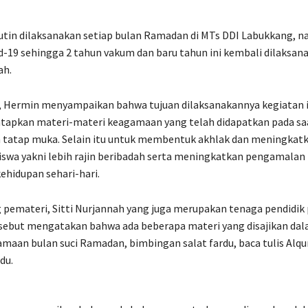
rutin dilaksanakan setiap bulan Ramadan di MTs DDI Labukkang, 
-19 sehingga 2 tahun vakum dan baru tahun ini kembali dilaksan
ah.
, Hermin menyampaikan bahwa tujuan dilaksanakannya kegiatan i
apkan materi-materi keagamaan yang telah didapatkan pada sa
 tatap muka. Selain itu untuk membentuk akhlak dan meningkat
siswa yakni lebih rajin beribadah serta meningkatkan pengamalan n
ehidupan sehari-hari.
 pemateri, Sitti Nurjannah yang juga merupakan tenaga pendidik
sebut mengatakan bahwa ada beberapa materi yang disajikan dal
tamaan bulan suci Ramadan, bimbingan salat fardu, baca tulis Alqu
du.