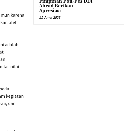
Pimpinan Pon-Pes DDI
Abrad Berikan
Apresiasi
namun karena
21 June, 2026
akan oleh
ni adalah
at
kan
ilai-nilai
 pada
am kegiatan
ran, dan