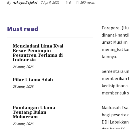
By
rizkayadi sjukri
7 April, 2022
0
190 views
Must read
Parepare, (H
dinanti-nanti
umat Muslim 
Meneladani Lima Kyai
meningkatkan
Besar Pemimpin
Pesantren Terlama di
lainnya.
Indonesia
24 June, 2026
Sementara un
memberikan t
Pilar Utama Adab
kedisiplinan 
23 June, 2026
membentuk si
Madrasah Tsa
Pandangan Ulama
Tentang Bulan
bagi peserta d
Muharram
DDI Labukkang 
22 June, 2026