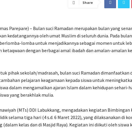
Share
umas Parepare) – Bulan suci Ramadan merupakan bulan yang sena
kan kedatangannya oleh umat Muslim di seluruh dunia. Pada bulan s
berlomba-lomba untuk menjadikannya sebagai momen untuk leb
 ketaqwaan dengan berbagai amal ibadah dan amalan-amalan k
tuk pihak sekolah/madrasah, bulan suci Ramadan dimanfaatkan 
ambahan pelajaran keagamaan kepada siswa untuk meningkatk
siswa dalam mengamalkan ajaran Islam dalam kehidupan sehari-ha
swa yang berakhlak mulia.
nawiyah (MTs) DDI Labukkang, mengadakan kegiatan Bimbinga
idik selama tiga hari (4 s.d. 6 Maret 2022), yang dilaksanakan di 
(dalam kelas dan di Masjid Raya). Kegiatan ini diikuti oleh siswa kel