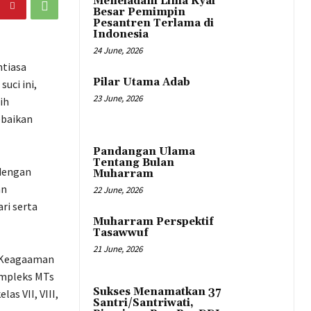
Meneladani Lima Kyai
Besar Pemimpin
Pesantren Terlama di
Indonesia
24 June, 2026
ntiasa
Pilar Utama Adab
uci ini,
23 June, 2026
ih
ebaikan
Pandangan Ulama
Tentang Bulan
dengan
Muharram
an
22 June, 2026
ri serta
Muharram Perspektif
Tasawwuf
21 June, 2026
n Keagaaman
kompleks MTs
Sukses Menamatkan 37
as VII, VIII,
Santri/Santriwati,