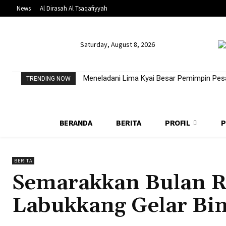
News
Al Dirasah Al Tsaqafiyyah
Saturday, August 8, 2026
Meneladani Lima Kyai Besar Pemimpin Pesa
TRENDING NOW
BERANDA
BERITA
PROFIL
P
BERITA
Semarakkan Bulan 
Labukkang Gelar B