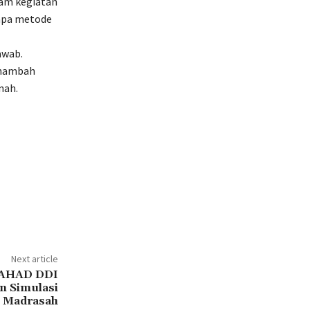
lam kegiatan
rapa metode
awab.
enambah
nah.
Next article
MAHAD DDI
n Simulasi
n Madrasah