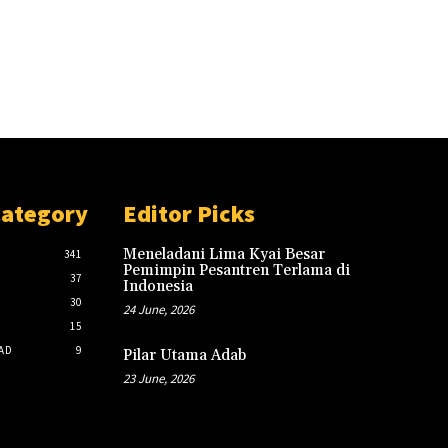
Category
Editor Picks
Meneladani Lima Kyai Besar
341
Pemimpin Pesantren Terlama di
37
Indonesia
30
24 June, 2026
15
AD
9
Pilar Utama Adab
23 June, 2026