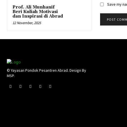
Save my nam
Prof. Ali Munhanif
Beri Kuliah Motivasi
dan Inspirasi di Abrad
12 November, 2025
© Yayasan Pondok Pesantren Abrad. Design By
MSP.