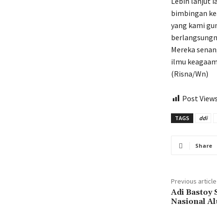
Lebih lanjut
bimbingan ke
yang kami gun
berlangsungny
Mereka senan
ilmu keagaama
(Risna/Wn)
Post Views
TAGS
ddi
Share
Previous article
Adi Bastoy 
Nasional A