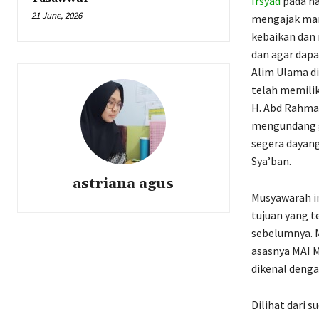
Irsyad
pada ha
21 June, 2026
mengajak man
kebaikan dan 
dan agar dap
Alim Ulama d
telah memilik
H. Abd Rahma
mengundang g
segera dayan
Sya’ban.
astriana agus
Musyawarah in
tujuan yang 
sebelumnya. 
asasnya MAI M
dikenal deng
Dilihat dari s