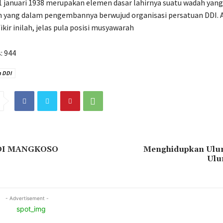
1 januari 1938 merupakan elemen dasar lahirnya suatu wadah yang
m yang dalam pengembannya berwujud organisasi persatuan DDI. A
kir inilah, jelas pula posisi musyawarah
:
944
h DDI
DI MANGKOSO
Menghidupkan Ulu
Ulu
- Advertisement -