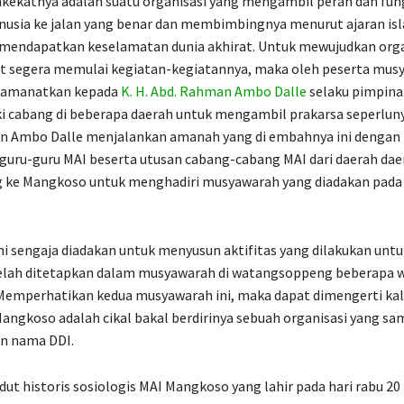
kekatnya adalah suatu organisasi yang mengambil peran dan fun
usia ke jalan yang benar dan membimbingnya menurut ajaran isl
mendapatkan keselamatan dunia akhirat. Untuk mewujudkan organ
at segera memulai kegiatan-kegiatannya, maka oleh peserta mus
iamanatkan kepada
K. H. Abd. Rahman Ambo Dalle
selaku pimpina
i cabang di beberapa daerah untuk mengambil prakarsa seperluny
n Ambo Dalle menjalankan amanah yang di embahnya ini dengan
uru-guru MAI beserta utusan cabang-cabang MAI dari daerah dae
g ke Mangkoso untuk menghadiri musyawarah yang diadakan pada
i sengaja diadakan untuk menyusun aktifitas yang dilakukan unt
telah ditetapkan dalam musyawarah di watangsoppeng beberapa 
Memperhatikan kedua musyawarah ini, maka dapat dimengerti kal
angkoso adalah cikal bakal berdirinya sebuah organisasi yang sam
an nama DDI.
udut historis sosiologis MAI Mangkoso yang lahir pada hari rabu 20