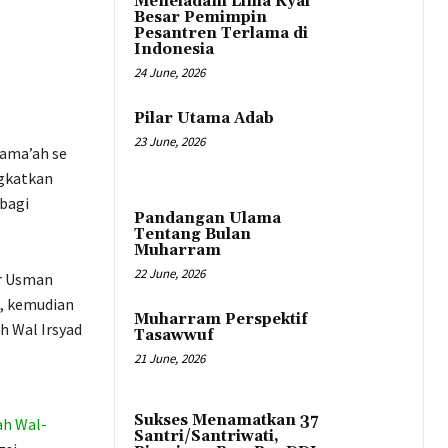
Meneladani Lima Kyai
Besar Pemimpin
Pesantren Terlama di
Indonesia
24 June, 2026
Pilar Utama Adab
23 June, 2026
Jama’ah se
ngkatkan
bagi
Pandangan Ulama
Tentang Bulan
Muharram
22 June, 2026
ir Usman
, kemudian
Muharram Perspektif
h Wal Irsyad
Tasawwuf
21 June, 2026
Sukses Menamatkan 37
ah Wal-
Santri/Santriwati,