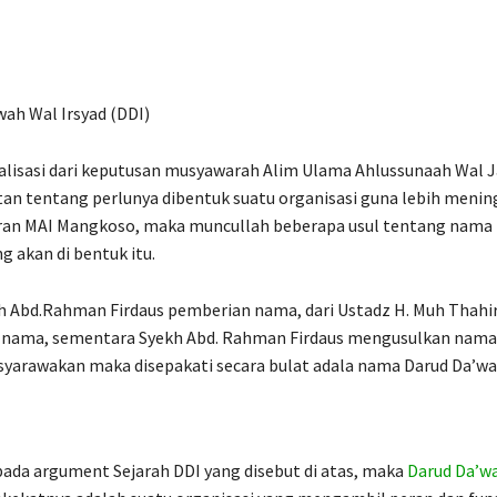
wah Wal Irsyad (DDI)
alisasi dari keputusan musyawarah Alim Ulama Ahlussunaah Wal 
tan tentang perlunya dibentuk suatu organisasi guna lebih meni
eran MAI Mangkoso, maka muncullah beberapa usul tentang nama 
g akan di bentuk itu.
h Abd.Rahman Firdaus pemberian nama, dari Ustadz H. Muh Thah
nama, sementara Syekh Abd. Rahman Firdaus mengusulkan nama
syarawakan maka disepakati secara bulat adala nama Darud Da’wa
ada argument Sejarah DDI yang disebut di atas, maka
Darud Da’w