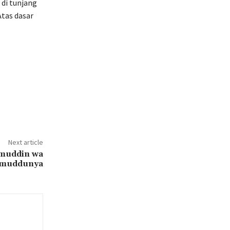
 di tunjang
tas dasar
Next article
muddin wa
muddunya