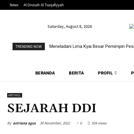
News
Al Dirasah Al Tsaqafiyyah
Saturday, August 8, 2026
Meneladani Lima Kyai Besar Pemimpin Pesa
TRENDING NOW
BERANDA
BERITA
PROFIL
P
ARTIKEL
SEJARAH DDI
By
astriana agus
30 November, 2022
0
934 views