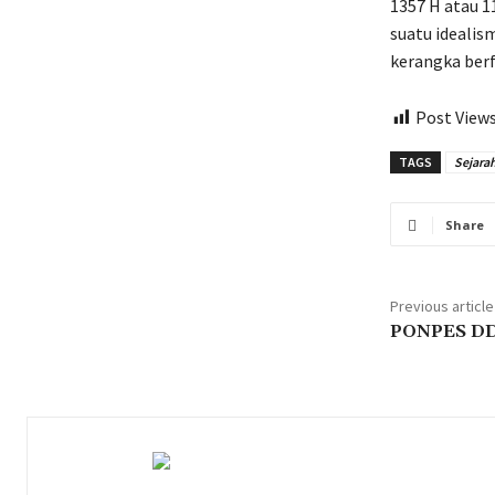
1357 H atau 1
suatu idealis
kerangka berfi
Post Views
TAGS
Sejara
Share
Previous article
PONPES D