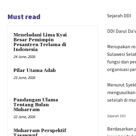
Must read
Sejarah DDI
DDI Darul Da’
Meneladani Lima Kyai
Besar Pemimpin
Pesantren Terlama di
Merupakan re
Indonesia
Sulawesi Sela
24 June, 2026
fungsi dan p
organisasi yan
Pilar Utama Adab
23 June, 2026
Menurut Syek
mengusulkan 
setelah di mu
Pandangan Ulama
Tentang Bulan
Muharram
Sejarah DDI
22 June, 2026
Berdasarkan p
Muharram Perspektif
Tasawwuf