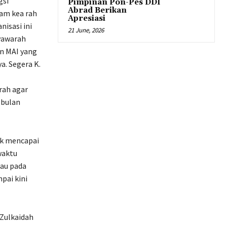
gsi
Pimpinan Pon-Pes DDI
Abrad Berikan
am kea rah
Apresiasi
isasi ini
21 June, 2026
yawarah
n MAI yang
a. Segera K.
rah agar
 bulan
uk mencapai
waktu
au pada
pai kini
 Zulkaidah