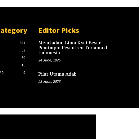
Category
Editor Picks
Meneladani Lima Kyai Besar
341
Pemimpin Pesantren Terlama di
37
Indonesia
30
24 June, 2026
15
AD
9
Pilar Utama Adab
23 June, 2026