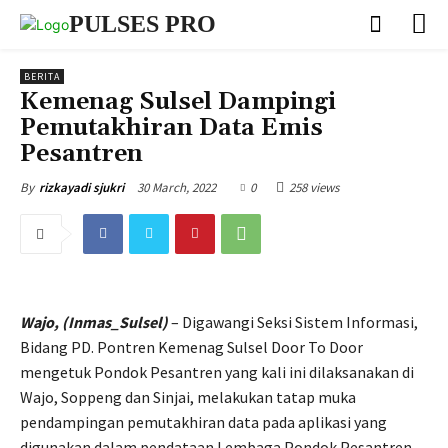
PULSES PRO
BERITA
Kemenag Sulsel Dampingi
Pemutakhiran Data Emis
Pesantren
30 March, 2022
0
258 views
By
rizkayadi sjukri
Wajo, (Inmas_Sulsel)
– Digawangi Seksi Sistem Informasi,
Bidang PD. Pontren Kemenag Sulsel Door To Door
mengetuk Pondok Pesantren yang kali ini dilaksanakan di
Wajo, Soppeng dan Sinjai, melakukan tatap muka
pendampingan pemutakhiran data pada aplikasi yang
digunakan dalam pendataan Lembaga Pondok Pesantren