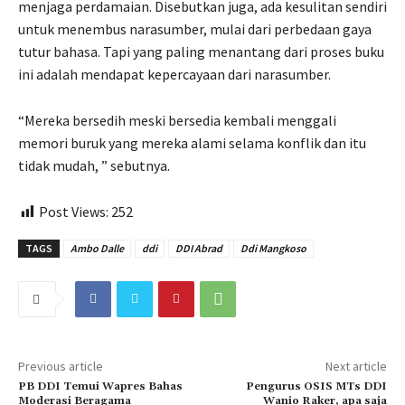
menjaga perdamaian. Disebutkan juga, ada kesulitan sendiri
untuk menembus narasumber, mulai dari perbedaan gaya
tutur bahasa. Tapi yang paling menantang dari proses buku
ini adalah mendapat kepercayaan dari narasumber.
“Mereka bersedih meski bersedia kembali menggali
memori buruk yang mereka alami selama konflik dan itu
tidak mudah, ” sebutnya.
Post Views:
252
TAGS
Ambo Dalle
ddi
DDI Abrad
Ddi Mangkoso
Previous article
Next article
PB DDI Temui Wapres Bahas
Pengurus OSIS MTs DDI
Moderasi Beragama
Wanio Raker, apa saja