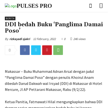
PULSES PRO
BERITA
DDI bedah Buku ‘Panglima Damai
Poso’
12 February, 2022
0
246 views
By
rizkayadi sjukri
Makassar – Buku Muhammad Adnan Arsal dengan judul
“Panglima Damai Poso” dengan penulis Khoirul Anam
dibedah Darud Dakwah wal Irsyad (DDI) di Makassar di Hotel
Mercure, Jl AP Pettarani Makassar, Rabu (9/2/22).
Ketua Panitia, Fatmawati Hilal mengungkapkan bahwa DDI
dengan serius mempersiapkan bedah buku ini karena